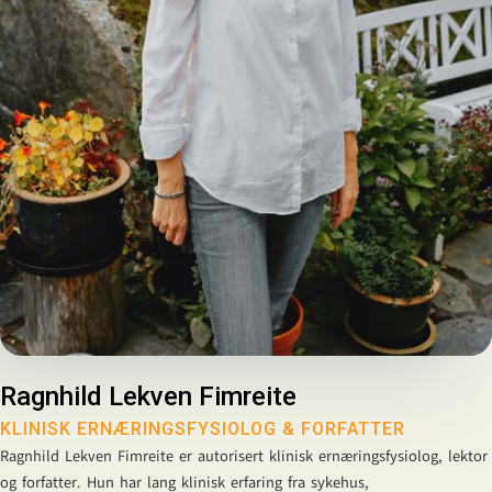
Ragnhild Lekven Fimreite
KLINISK ERNÆRINGSFYSIOLOG & FORFATTER
Ragnhild Lekven Fimreite er autorisert klinisk ernæringsfysiolog, lektor
og forfatter. Hun har lang klinisk erfaring fra sykehus,