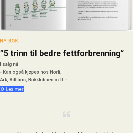
NY BOK!
“5 trinn til bedre fettforbrenning”
I salg nå!
- Kan også kjøpes hos Norli,
Ark, Adlibris, Bokklubben m.fl. -
Les mer