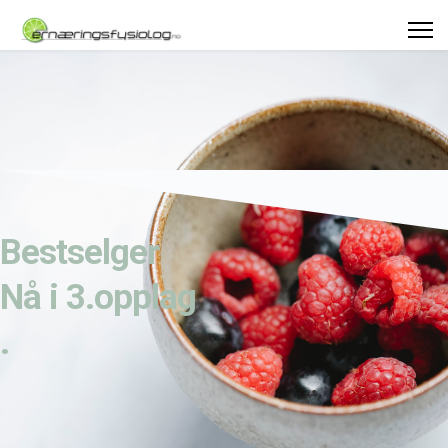
Bestselger
Nå i 3.opplag
.