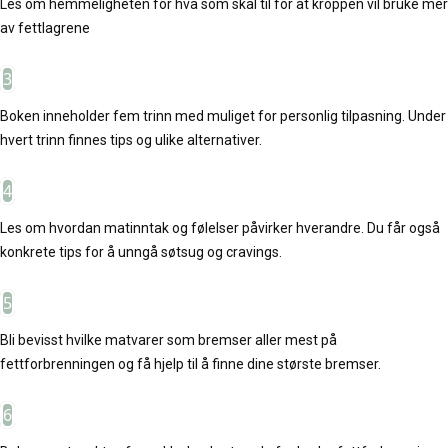
Les om hemmeligheten for hva som skal til for at kroppen vil bruke mer
av fettlagrene
3
Boken inneholder fem trinn med muliget for personlig tilpasning. Under
hvert trinn finnes tips og ulike alternativer.
4
Les om hvordan matinntak og følelser påvirker hverandre. Du får også
konkrete tips for å unngå søtsug og cravings.
5
Bli bevisst hvilke matvarer som bremser aller mest på
fettforbrenningen og få hjelp til å finne dine største bremser.
6