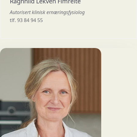
Ragnhild Lekven Fimreite
Autorisert klinisk ernæringsfysiolog
tlf. 93 84 94 55