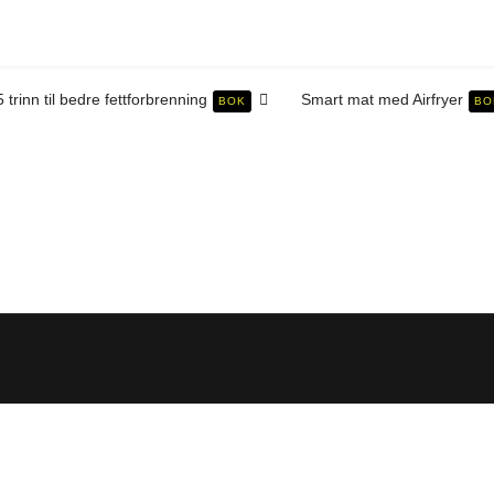
5 trinn til bedre fettforbrenning
Smart mat med Airfryer
BOK
BO