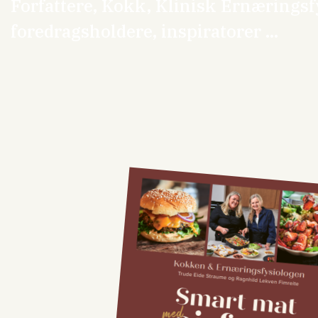
Forfattere, Kokk, Klinisk Ernæringsf
foredragsholdere, inspiratorer ...