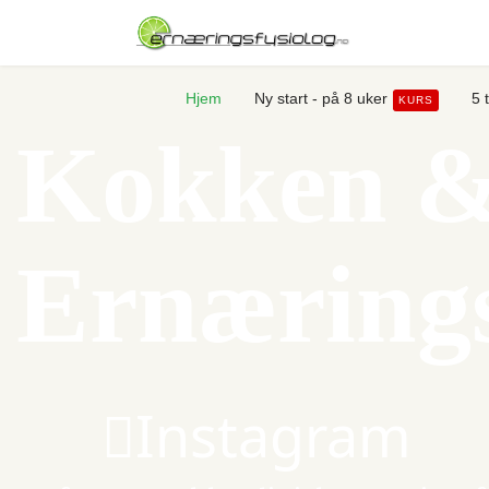
Hjem
Ny start - på 8 uker
5 
KURS
Kokken 
Ernærings
Instagram