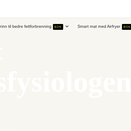
trinn til bedre fettforbrenning
Smart mat med Airfryer
BOK
BOK
&
fysiologe