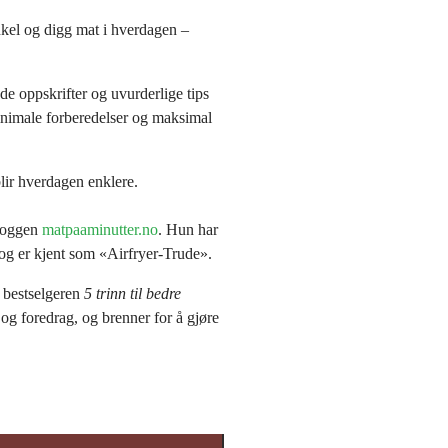
nkel og digg mat i hverdagen –
nde oppskrifter og uvurderlige tips
inimale forberedelser og maksimal
lir hverdagen enklere.
bloggen
matpaaminutter.no
. Hun har
 og er kjent som «Airfryer-Trude».
v bestselgeren
5 trinn til bedre
og foredrag, og brenner for å gjøre