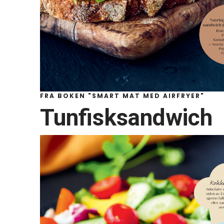
FRA BOKEN "SMART MAT MED AIRFRYER"
Tunfisksandwich