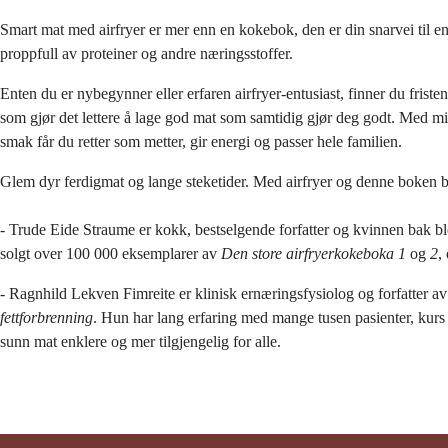
Smart mat med airfryer er mer enn en kokebok, den er din snarvei til e
proppfull av proteiner og andre næringsstoffer.
Enten du er nybegynner eller erfaren airfryer-entusiast, finner du friste
som gjør det lettere å lage god mat som samtidig gjør deg godt. Med m
smak får du retter som metter, gir energi og passer hele familien.
Glem dyr ferdigmat og lange steketider. Med airfryer og denne boken b
- Trude Eide Straume er kokk, bestselgende forfatter og kvinnen bak 
solgt over 100 000 eksemplarer av
Den store airfryerkokeboka 1
og
2
,
- Ragnhild Lekven Fimreite er klinisk ernæringsfysiolog og forfatter a
fettforbrenning
. Hun har lang erfaring med mange tusen pasienter, kurs 
sunn mat enklere og mer tilgjengelig for alle.